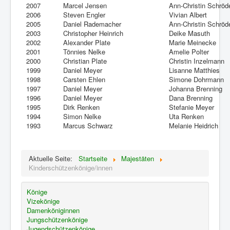
2007
Marcel Jensen
Ann-Christin Schröd
2006
Steven Engler
Vivian Albert
2005
Daniel Rademacher
Ann-Christin Schröd
2003
Christopher Heinrich
Deike Masuth
2002
Alexander Plate
Marie Meinecke
2001
Tönnies Nelke
Amelie Polter
2000
Christian Plate
Christin Inzelmann
1999
Daniel Meyer
Lisanne Matthies
1998
Carsten Ehlen
Simone Dohrmann
1997
Daniel Meyer
Johanna Brenning
1996
Daniel Meyer
Dana Brenning
1995
Dirk Renken
Stefanie Meyer
1994
Simon Nelke
Uta Renken
1993
Marcus Schwarz
Melanie Heidrich
Aktuelle Seite:
Startseite
Majestäten
Kinderschützenkönige/innen
Könige
Vizekönige
Damenköniginnen
Jungschützenkönige
Jugendschützenkönige