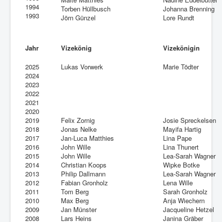
1994
Torben Hüllbusch
Johanna Brenning
1993
Jörn Günzel
Lore Rundt
Jahr
Vizekönig
Vizekönigin
2025
Lukas Vorwerk
Marie Tödter
2024
2023
2022
2021
2020
2019
Felix Zornig
Josie Spreckelsen
2018
Jonas Nelke
Mayifa Hartig
2017
Jan-Luca Matthies
Lina Pape
2016
John Wille
Lina Thunert
2015
John Wille
Lea-Sarah Wagner
2014
Christian Koops
Wipke Botke
2013
Philip Dallmann
Lea-Sarah Wagner
2012
Fabian Gronholz
Lena Wille
2011
Tom Berg
Sarah Gronholz
2010
Max Berg
Anja Wiechern
2009
Jan Münster
Jacqueline Hetzel
2008
Lars Heins
Janina Gräber