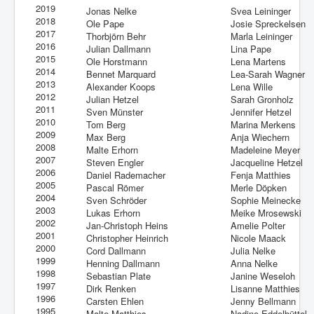
2019
Jonas Nelke
Svea Leininger
2018
Ole Pape
Josie Spreckelsen
2017
Thorbjörn Behr
Marla Leininger
2016
Julian Dallmann
Lina Pape
2015
Ole Horstmann
Lena Martens
2014
Bennet Marquard
Lea-Sarah Wagner
2013
Alexander Koops
Lena Wille
2012
Julian Hetzel
Sarah Gronholz
2011
Sven Münster
Jennifer Hetzel
2010
Tom Berg
Marina Merkens
2009
Max Berg
Anja Wiechern
2008
Malte Erhorn
Madeleine Meyer
2007
Steven Engler
Jacqueline Hetzel
2006
Daniel Rademacher
Fenja Matthies
2005
Pascal Römer
Merle Döpken
2004
Sven Schröder
Sophie Meinecke
2003
Lukas Erhorn
Meike Mrosewski
2002
Jan-Christoph Heins
Amelie Polter
2001
Christopher Heinrich
Nicole Maack
2000
Cord Dallmann
Julia Nelke
1999
Henning Dallmann
Anna Nelke
1998
Sebastian Plate
Janine Weseloh
1997
Dirk Renken
Lisanne Matthies
1996
Carsten Ehlen
Jenny Bellmann
1995
Malte Matthies
Nadine Eddelbüttel